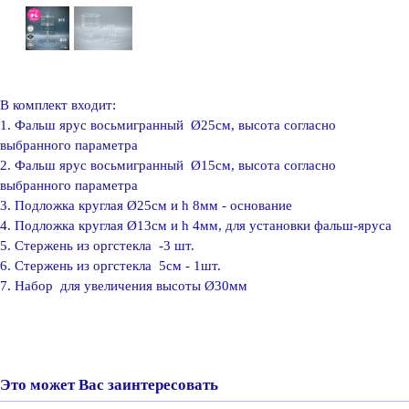
В комплект входит:
1. Фальш ярус восьмигранный
Ø
25см
, высота согласно
выбранного параметра
2. Фальш ярус
восьмигранный
Ø
15см
, высота согласно
выбранного параметра
3. Подложка круглая
Ø
25см и h 8мм
- основание
4. Подложка круглая
Ø
13см и h 4мм
, для установки фальш-яруса
5. Стержень из оргстекла -3 шт.
6. Стержень из оргстекла 5см - 1шт.
7. Набор для увеличения высоты
Ø30мм
Это может Вас заинтересовать