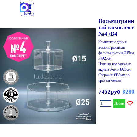
Перейти к контенту
0руб
Восьмигранн
ый комплект
№4 /В4
Комплект с двумя
восьмигранными
фальш-ярусами Ø15см
и Ø25см.
Нижняя подложка из
акрила 8мм и Ø25см.
Стержень Ø30мм из
трех сегментов
7452руб
Цена 
8280
Добавить