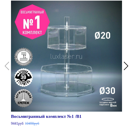
Восьмигранный комплект №1 /В1
Кр
9441руб
Цена без скидки
10490руб
76