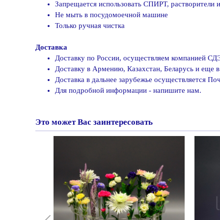
Запрещается использовать СПИРТ, растворители и
Не мыть в посудомоечной машине
Только ручная чистка
Доставка
Доставку по России, осуществляем компанией СДЭ
Доставку в Армению, Казахстан, Беларусь и еще 
Доставка в дальнее зарубежье осуществляется Поч
Для подробной информации - напишите нам.
Это может Вас заинтересовать