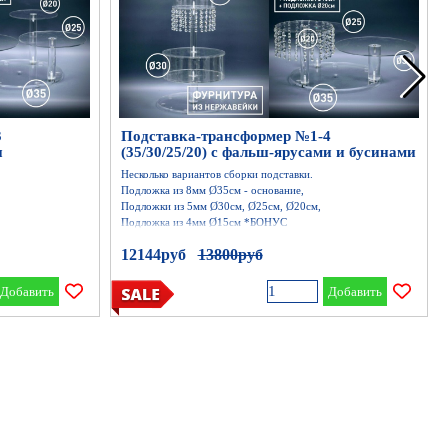
3
Подставка-трансформер №1-4
и
(35/30/25/20) с фальш-ярусами и бусинами
Несколько вариантов сборки подставки.
Подложка из 8мм Ø35см - основание,
Подложки из 5мм Ø30см, Ø25см, Ø20см,
Подложка из 4мм Ø15см *БОНУС
Стержень 40мм -12см -1шт
12144руб
Цена без скидки
13800руб
 1шт, 20см - 1шт
Стержень 30мм -12см - 2шт (бонус), 15см- 1шт, 20см - 1шт
Круглый фальш-ярус Ø30см h12см
Круглый фальш-ярус Ø20см h12см
Добавить
Добавить
Бусины из стекла - 125штук