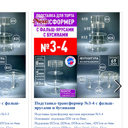
 с фальш-
Подставка-трансформер №3-4 с фальш-
ярусами и бусинами
я №3-3
Подставка-трансформер ярусная акриловая №3-4
Основание: подложка Ø30 см из 8мм ,
+Ø15см из 4мм
Подложки Ø25см, Ø20см, Ø18см из 5мм.,+Ø15см из 4мм
2см, 15см.
Стержни из акрила Ø30мм - 10см (2шт), 12см, 15см.