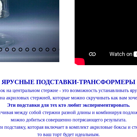
ЯРУСНЫЕ ПОДСТАВКИ-ТРАНСФОРМЕРЫ
к на центральном стержне - это возможность устанавливать ярус
на акриловых стержней, которые можно скручивать как вам хоче
Эти подставки для тех кто любит экспериментировать.
чивая между собой стержни разной длины и комбинируя подло
можно добиться совершенно потрясающего результата.
и подставку, которая включает в комплект акриловые боксы и с
то ваш торт будет идеальным.