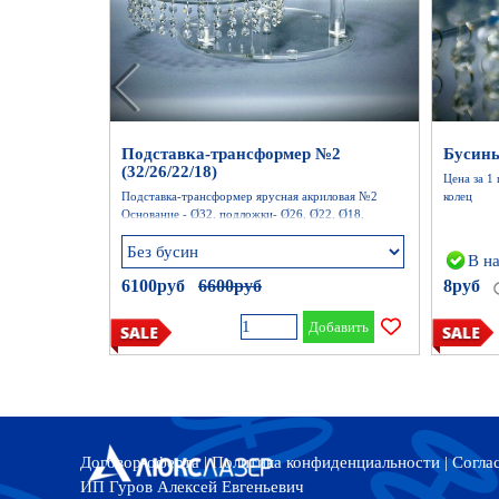
Подставка-трансформер №2
Бусины
(32/26/22/18)
Цена за 1
Подставка-трансформер ярусная акриловая №2
колец
Основание - Ø32, подложки- Ø26, Ø22, Ø18,
Стержень 30мм -10см, 15см, 20см
В н
6100руб
Цена без скидки
6600руб
8руб
Добавить
Договор-оферта
|
Политика конфиденциальности
|
Согла
ИП Гуров Алексей Евгеньевич