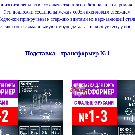
 изготовлены из высококачественного и безопасного акриловог
Эти подложки соединены между собой акриловым стержнем.
одложки прикручены к стержню винтами из нержавеющей стал
еряли или сломали какую-нибудь деталь - не волнуйтесь, у нас 
Подставка - трансформер №1