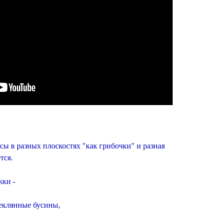
ы в разных плоскостях "как грибочки" и разная
тся.
жки -
теклянные бусины,