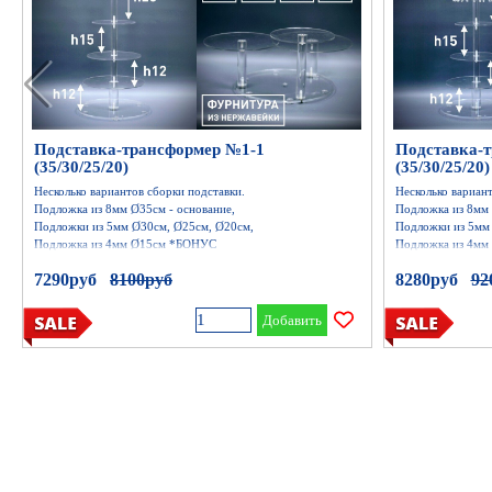
Подставка-трансформер №1-1
Подставка-
(35/30/25/20)
(35/30/25/20
Несколько вариантов сборки подставки.
Несколько вариант
Подложка из 8мм Ø35см - основание,
Подложка из 8мм 
Подложки из 5мм Ø30см, Ø25см, Ø20см,
Подложки из 5мм
Подложка из 4мм Ø15см *БОНУС
Подложка из 4м
Стержень 40мм -12см -1шт
Стержень 40мм -
7290руб
Цена без скидки
8100руб
8280руб
Це
92
Стержень 30мм -12см - 1шт (бонус), 15см- 1шт, 20см - 1шт
Стержень 30мм -12
Бусины из стекла 
Добавить