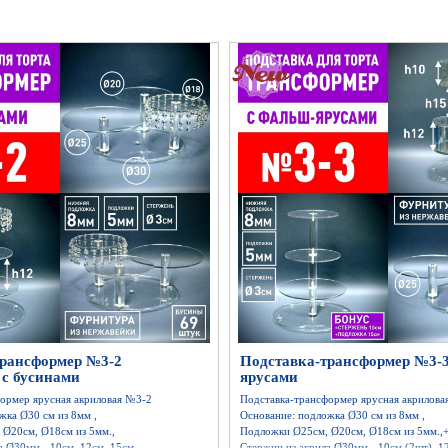
трансформер №3-2
Подставка-трансформер №3-3
) с бусинами
ярусами
ормер ярусная акриловая №3-2
Подставка-трансформер ярусная акрилова
жка Ø30 см из 8мм ,
Основание: подложка Ø30 см из 8мм ,
Ø20см, Ø18см из 5мм.,
Подложки Ø25см, Ø20см, Ø18см из 5мм.,
а Ø30мм - 10см, 12см, 15см.
Стержни из акрила Ø30мм - 10см (2шт), 1