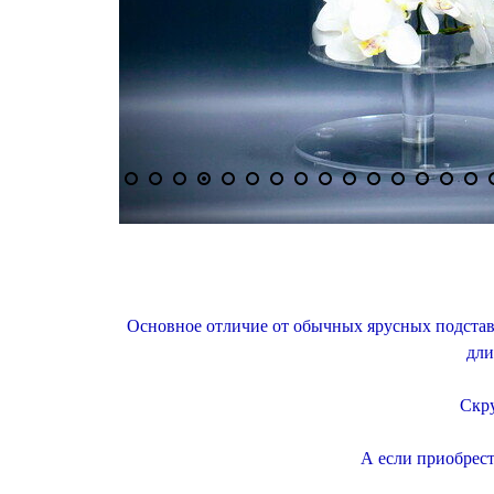
5
/
27
Основное отличие от обычных ярусных подставо
дли
Скру
А если приобрест