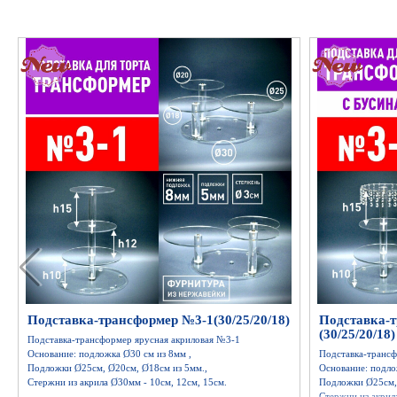
Подставка-трансформер №3-1(30/25/20/18)
Подставка-
(30/25/20/18
Подставка-трансформер ярусная акриловая №3-1
Основание: подложка Ø30 см из 8мм ,
Подставка-трансф
Подложки Ø25см, Ø20см, Ø18см из 5мм.,
Основание: подло
Стержни из акрила Ø30мм - 10см, 12см, 15см.
Подложки Ø25см, 
Стержни из акрил