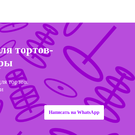
ля тортов-
еры
ля тортов.
ки
Написать на WhatsApp