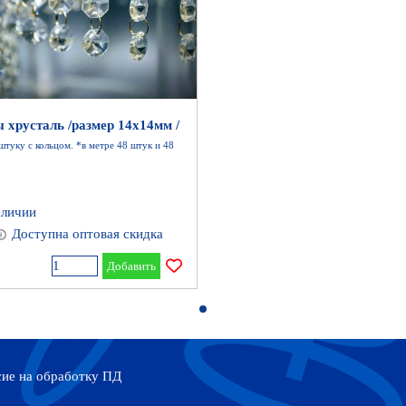
 хрусталь /размер 14х14мм /
 штуку с кольцом. *в метре 48 штук и 48
аличии
Доступна оптовая скидка
Добавить
сие на обработку ПД