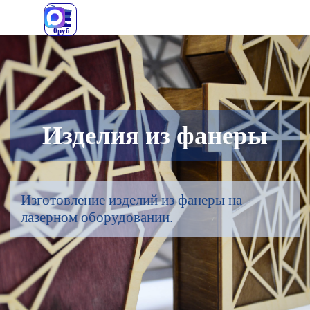
Перейти к контенту
0руб
Изделия из фанеры
Изготовление изделий из фанеры на
лазерном оборудовании.